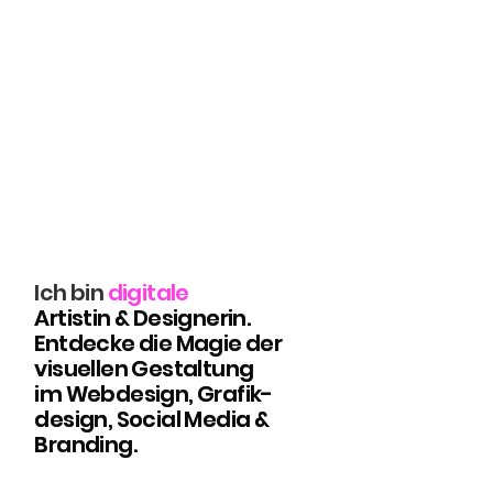
Ich bin
digitale
Artistin & Designerin.
Artistin & Designerin.
Entdecke die Magie der
Entdecke die Magie der
visuellen Gestaltung
visuellen Gestaltung
im Webdesign, Grafik-
im Web
design, Grafik-
design, Social Media &
design, Social Media &
Branding.
Branding.