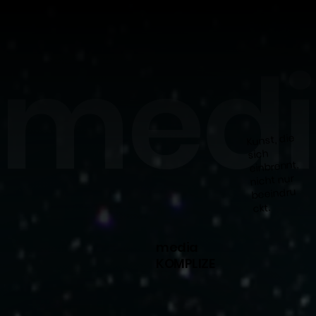
medi
Kunst, die
sich
einbrennt,
nicht nur
beeindru
ckt.
media
KOMPLIZE